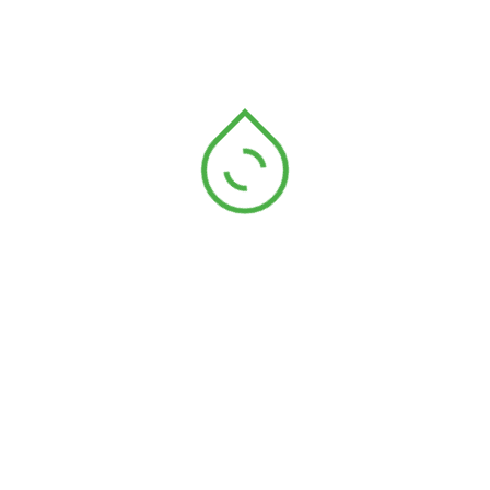
Bleu 431
Noir
19-3713 tpx
Noir
Blanc
Blanc
POLYPRO