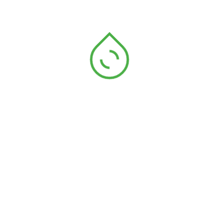
Ruban bobinage
Ruban de 20mm CHEV V coton teint