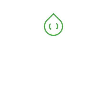
Galon jean selvedge 18mm
Ruban de 20mm chev V polycoton blanc