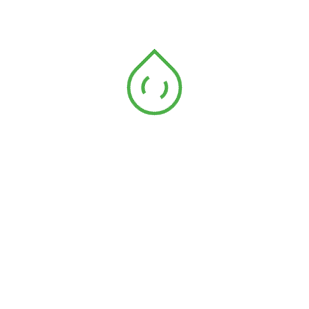
Ruban chevron V polycoton
Bordure chev polypro