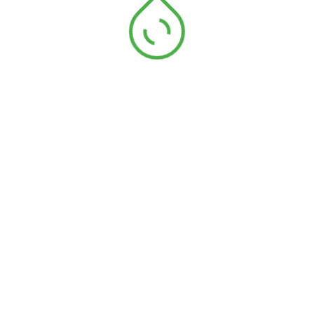
e chev polypro
Gros grain de 20mm
polypro